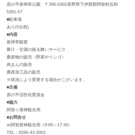
原の平座禅草公園 〒
395-0302
長野県下伊那郡阿智村伍和
5361-57
■駐車場
あり(5台程)
■
内容
座禅草観賞
豚汁・甘酒の振る舞いサービス
農産物の販売（野菜やリンゴ）
肉まんの販売
農産加工品の販売
※状況により変更する場合がございます。
■主催
原の平活性化委員会
■協力
阿智☆昼神観光局
■お問合せ
㈱阿智昼神観光局（
9:00
～
17:30
）
TEL：
0265-43-3001