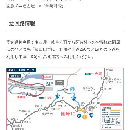
園原IC→名古屋 ○（常時可能）
迂回路情報
高速道路利用：名古屋・岐阜方面から阿智村へのお客様は園原
ICのひとつ先「飯田山本IC」利用や国道256号と19号の下道を
利用し中津川ICから高速道路への利用ください。