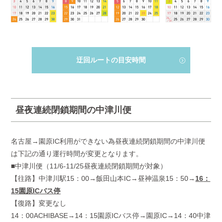
迂回ルートの目安時間
昼夜連続閉鎖期間の中津川便
名古屋→園原IC利用ができない為昼夜連続閉鎖期間の中津川便
は下記の通り運行時間が変更となります。
■中津川便（11/6-11/25昼夜連続閉鎖期間が対象）
【往路】中津川駅15：00→飯田山本IC→昼神温泉15：50→
16
：
15
園原
IC
バス停
【復路】変更なし
14：00ACHIBASE→14：15園原ICバス停→園原IC→14：40中津