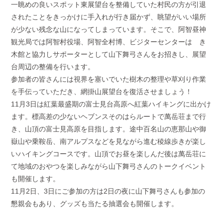
一眺めの良いスポット東展望台を整備していた村民の方が引退
されたことをきっかけに手入れが行き届かず、眺望がいい場所
が少ない残念な山になってしまっています。そこで、阿智昼神
観光局では阿智村役場、阿智全村博、ビジターセンターはゝき
木館と協力しサポーターとして山下舞弓さんをお招きし、展望
台周辺の整備を行います。
参加者の皆さんには視界を塞いでいた樹木の整理や草刈り作業
を手伝っていただき、網掛山展望台を復活させましょう！
11月
3
日は紅葉最盛期の富士見台高原へ紅葉ハイキングに出かけ
ます。標高差の少ないヘブンスそのはらルートで萬岳荘まで行
き、山頂の富士見高原を目指します。途中百名山の恵那山や御
嶽山や乗鞍岳、南アルプスなどを見ながら進む稜線歩きが楽し
いハイキングコースです。山頂でお昼を楽しんだ後は萬岳荘に
て地域のおやつを楽しみながら山下舞弓さんのトークイベント
も開催します。
11月
2
日、
3
日にご参加の方は
2
日の夜に山下舞弓さんも参加の
懇親会もあり、グッズも当たる抽選会も開催します。