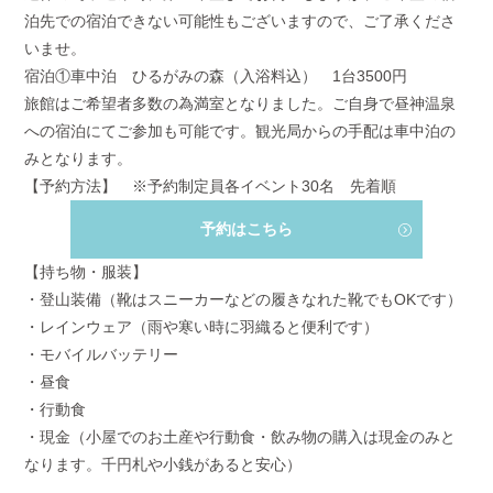
泊先での宿泊できない可能性もございますので、ご了承くださ
いませ。
宿泊①車中泊 ひるがみの森（入浴料込） 1台3500円
旅館はご希望者多数の為満室となりました。ご自身で昼神温泉
への宿泊にてご参加も可能です。観光局からの手配は車中泊の
みとなります。
【予約方法】 ※予約制定員各イベント
30
名 先着順
予約はこちら
【持ち物・服装】
・登山装備（靴はスニーカーなどの履きなれた靴でも
OK
です）
・レインウェア（雨や寒い時に羽織ると便利です）
・モバイルバッテリー
・昼食
・行動食
・現金（小屋でのお土産や行動食・飲み物の購入は現金のみと
なります。千円札や小銭があると安心）