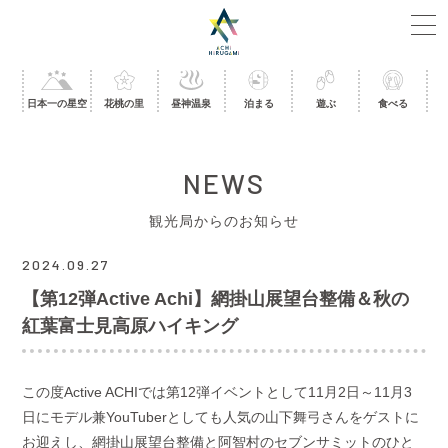
日本一の星空
花桃の里
昼神温泉
泊まる
遊ぶ
食べる
NEWS
観光局からのお知らせ
2024.09.27
【第12弾Active Achi】網掛山展望台整備＆秋の
紅葉富士見高原ハイキング
この度
Active ACHI
では第
12
弾イベントとして
11
月
2
日～
11
月
3
日にモデル兼
YouTuber
としても人気の山下舞弓さんをゲストに
お迎えし、網掛山展望台整備と阿智村のセブンサミットのひと