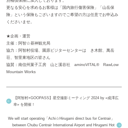
別補償保険に加入しております。
更なる安心を求めるお客様は「国内旅行傷害保険」「山岳保
険」という保険もございますのでご希望の方は任意でお申込み
くださいませ。
★企画・運営
主催：阿智☆昼神観光局
協力：阿智村役場、園原ビジターセンターはゝき木館、萬岳
荘、智里東地区の皆さん
協賛：南信州菓子工房 山と溪谷社
aminoVITAL®
RawLow
Mountain Works
【阿智村×GOOPASS】星空撮影ミーティング 2024 by «成澤広
幸» を開催！
We will start operating「Achi☆Hirugami direct bus for Centrair」
between Chubu Centrair International Airport and Hirugami Hot