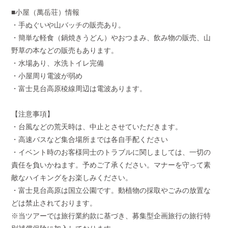
■小屋（萬岳荘）情報
・手ぬぐいや山バッチの販売あり。
・簡単な軽食（鍋焼きうどん）やおつまみ、飲み物の販売、山
野草の本などの販売もあります。
・水場あり、水洗トイレ完備
・小屋周り電波が弱め
・富士見台高原稜線周辺は電波あります。
【注意事項】
・台風などの荒天時は、中止とさせていただきます。
・高速バスなど集合場所までは各自手配ください
・イベント時のお客様同士のトラブルに関しましては、一切の
責任を負いかねます。予めご了承ください。マナーを守って素
敵なハイキングをお楽しみください。
・富士見台高原は国立公園です。動植物の採取やごみの放置な
どは禁止されております。
※当ツアーでは旅行業約款に基づき、募集型企画旅行の旅行特