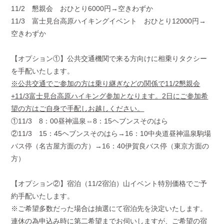
11/2 懇親会 おひとり
6000
円→空きわずか
11/3 富士見台高原ハイキングイベント おひとり
12000
円→
空きわずか
【オプション①】公共交通機関で来る方向けに相乗りタクシー
を手配いたします。
※公共交通でご参加の方は乗り継ぎなどの関係で
11/2
懇親会
+11/3
富士見台高原ハイキング参加となります。
2
日にご参加希
望の方はご自身で手配しお越しください。
①
11/3
8
：
00
昼神温泉⇔
8
：
15
ヘブンスそのはら
②
11/3
15
：
45
ヘブンスそのはら→
16
：
10
中央道昼神温泉駒場
バス停（名古屋方面の方）→
16
：
40
伊賀良バス停（東京方面の
方）
【オプション②】宿泊（
11/2
宿泊）山イベント特別価格でご予
約手配いたします。
※ご希望多数だった場合は抽選にて宿泊先を決定いたします。
連休の為申込み時に第二希望までお伺いしますが、ご希望の宿