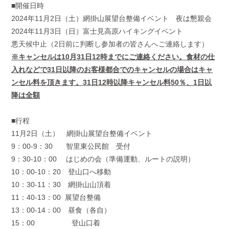
■開催日時
2024年
11
月
2
日（土）網掛山展望台整備イベント 夜は懇親会
2024年
11
月
3
日（日）富士見高原ハイキングイベント
悪天候中止（
2
日前に判断し参加者の皆さんへご連絡します）
※キャンセルは
10
月
31
日
12
時までにご連絡ください。食材の仕
入れなどで
31
日以降のお客様都合でのキャンセルの場合はキャ
ンセル料を頂きます。
31
日
12
時以降キャンセル料
50
％、
1
日以
降は全額
■行程
11月
2
日（土） 網掛山展望台整備イベント
9：
00-9
：
30
智里東公民館 受付
9：
30-10
：
00
はじめの会（準備運動、ルートの説明）
10：
00-10
：
20
登山口へ移動
10：
30-11
：
30
網掛山山頂着
11：
40-13
：
00
展望台整備
13：
00-14
：
00
昼食（各自）
15：
00
登山口着