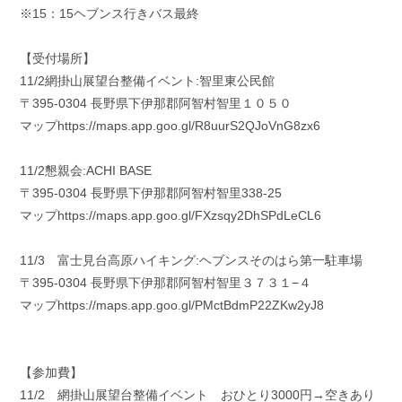
※
15
：
15
ヘブンス行きバス最終
【受付場所】
11/2網掛山展望台整備イベント
:
智里東公民館
〒
395-0304
長野県下伊那郡阿智村智里１０５０
マップ
https://maps.app.goo.gl/R8uurS2QJoVnG8zx6
11/2懇親会
:ACHI BASE
〒
395-0304
長野県下伊那郡阿智村智里
338-25
マップ
https://maps.app.goo.gl/FXzsqy2DhSPdLeCL6
11/3 富士見台高原ハイキング
:
ヘブンスそのはら第一駐車場
〒
395-0304
長野県下伊那郡阿智村智里３７３１
−
４
マップ
https://maps.app.goo.gl/PMctBdmP22ZKw2yJ8
【参加費】
11/2 網掛山展望台整備イベント おひとり
3000
円→空きあり