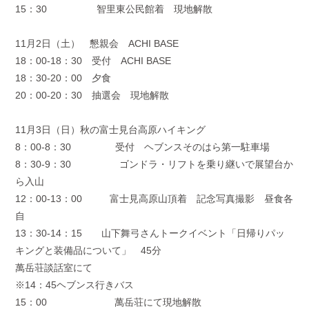
15：
30
智里東公民館着 現地解散
11月
2
日（土） 懇親会
ACHI BASE
18：
00-18
：
30
受付
ACHI BASE
18：
30-20
：
00
夕食
20：
00-20
：
30
抽選会 現地解散
11月
3
日（日）秋の富士見台高原ハイキング
8：
00-8
：
30
受付 ヘブンスそのはら第一駐車場
8：
30-9
：
30
ゴンドラ・リフトを乗り継いで展望台か
ら入山
12：
00-13
：
00
富士見高原山頂着 記念写真撮影 昼食各
自
13：
30-14
：
15
山下舞弓さんトークイベント「日帰りパッ
キングと装備品について」
45
分
萬岳荘談話室にて
※
14
：
45
ヘブンス行きバス
15：
00
萬岳荘にて現地解散