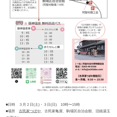
■日時 ３月２日(土)・３日(日) 10時〜15時
■場所
古民家つぼや
、古民家亀屋、駒場区自治会館、旧銭湯玉