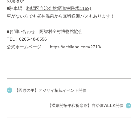
の湯ほか
■駐車場
駒場区自治会館(阿智村駒場1169)
車がない方でも昼神温泉から無料送迎バスもあります！
■お問い合わせ 阿智村全村博物館協会
TEL：0265-48-0556
公式ホームページ
https://achilabo.com/2710/
【園原の里】アジサイ植栽イベント開催
【満蒙開拓平和祈念館】自治体WEEK開催