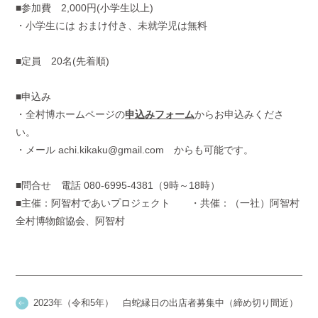
■参加費 2,000円(小学生以上)
・小学生には おまけ付き、未就学児は無料
■定員 20名(先着順)
■申込み
・全村博ホームページの
申込みフォーム
からお申込みくださ
い。
・メール achi.kikaku@gmail.com からも可能です。
■問合せ 電話 080-6995-4381（9時～18時）
■主催：阿智村であいプロジェクト ・共催：（一社）阿智村
全村博物館協会、阿智村
2023年（令和5年） 白蛇縁日の出店者募集中（締め切り間近）