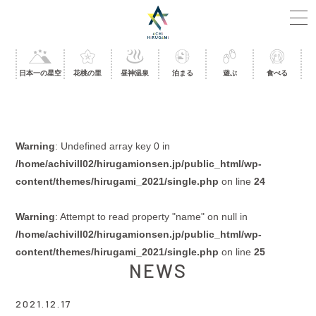
日本一の星空
花桃の里
昼神温泉
泊まる
遊ぶ
食べる
Warning
: Undefined array key 0 in
/home/achivill02/hirugamionsen.jp/public_html/wp-
content/themes/hirugami_2021/single.php
on line
24
Warning
: Attempt to read property "name" on null in
/home/achivill02/hirugamionsen.jp/public_html/wp-
content/themes/hirugami_2021/single.php
on line
25
NEWS
2021.12.17