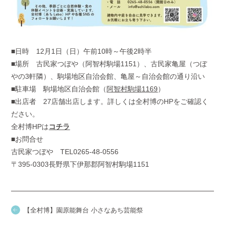
■日時 12月1日（日）午前10時～午後2時半
■場所 古民家つぼや（阿智村駒場1151）、古民家亀屋（つぼ
やの3軒隣）、駒場地区自治会館、亀屋～自治会館の通り沿い
■駐車場 駒場地区自治会館（
阿智村駒場1169
）
■出店者 27店舗出店します。詳しくは全村博のHPをご確認く
ださい。
全村博HPは
コチラ
■お問合せ
古民家つぼや TEL0265-48-0556
〒395-0303長野県下伊那郡阿智村駒場1151
【全村博】園原能舞台 小さなあち芸能祭